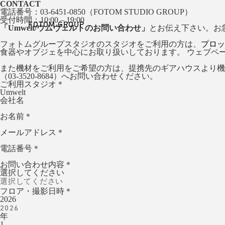
CONTACT
電話番号：03-6451-0850（FOTOM STUDIO GROUP）
受付時間：10:00 – 19:00
FOTOM GROUP
「Umwelt/ウムヴェルトのお問い合わせ」
とお伝え下さい。お
フォトムグループスタジオのスタジオをご利用の方は、
プロッ
食器やオブジェを中心にお取り扱いしております。 ウェブペ
また機材をご利用をご希望の方は、提携先のギアハウスより機
（03-3520-8684）へお問い合わせください。
ご利用スタジオ
＊
Umwelt
会社名
お名前
＊
メールアドレス
＊
電話番号
＊
お問い合わせ内容
＊
選択してください
フロア・撮影日時
＊
2026
年
1