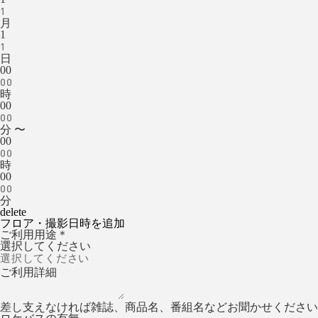
月
1
日
00
時
00
分 〜
00
時
00
分
delete
フロア・撮影日時を追加
ご利用用途
＊
選択してください
ご利用詳細
差し支えなければ雑誌、商品名、番組名などお聞かせください